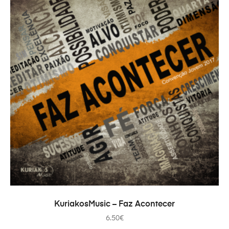
PRIDAŤ DO KOŠÍKA
KuriakosMusic – Faz Acontecer
6.50
€