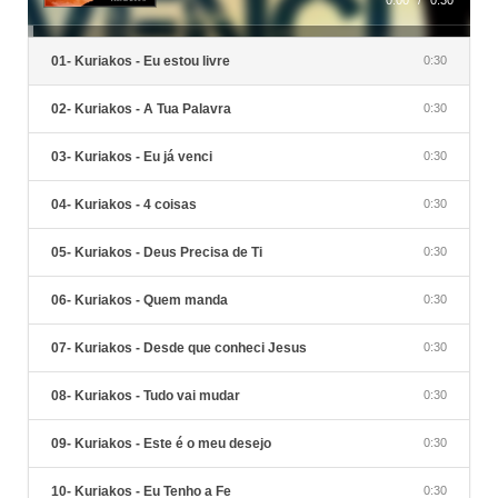
0:00
/
0:30
01- Kuriakos - Eu estou livre
0:30
02- Kuriakos - A Tua Palavra
0:30
03- Kuriakos - Eu já venci
0:30
04- Kuriakos - 4 coisas
0:30
05- Kuriakos - Deus Precisa de Ti
0:30
06- Kuriakos - Quem manda
0:30
07- Kuriakos - Desde que conheci Jesus
0:30
08- Kuriakos - Tudo vai mudar
0:30
09- Kuriakos - Este é o meu desejo
0:30
10- Kuriakos - Eu Tenho a Fe
0:30