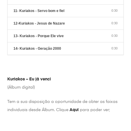
11- Kuriakos - Servo bom e fiel
0:30
12-Kuriakos - Jesus de Nazare
0:30
13- Kuriakos - Porque Ele vive
0:30
14- Kuriakos - Geração 2000
0:30
Kuriakos – Eu já venci
(Álbum digital)
Tem a sua disposição a oportunidade de obter as faixas
individuais desde Álbum. Clique
Aqui
para poder ver;