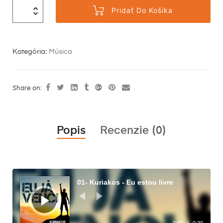
Pridať Do Košíka
Kategória:
Música
Share on:
Popis
Recenzie (0)
Audio
prehrávač
01- Kuriakos - Eu estou livre