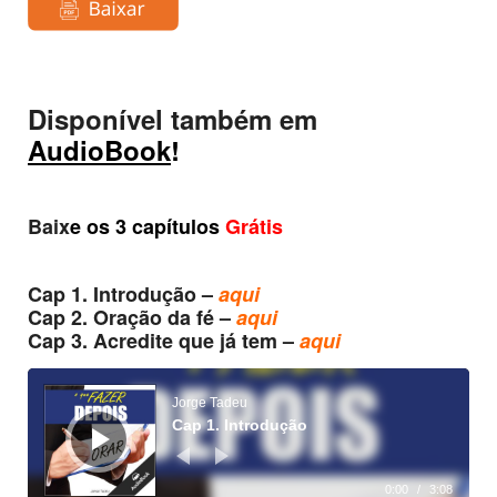
Disponível também em
AudioBook
!
Baix
e os 3 capítulos
Grátis
Cap 1. Introdução –
aqui
Cap 2. Oração da fé –
aqui
Cap 3. Acredite que já tem –
aqui
Reprodutor
de
áudio
Jorge Tadeu
Cap 1. Introdução
0:00
/
3:08