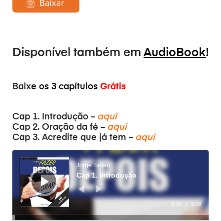
Disponível também em
AudioBook
!
Baix
e os 3 capítulos
Grátis
Cap 1. Introdução –
aqui
Cap 2. Oração da fé –
aqui
Cap 3. Acredite que já tem –
aqui
Audiospeler
Jorge Tadeu
Cap 1. Introdução
0:00
/
3:08