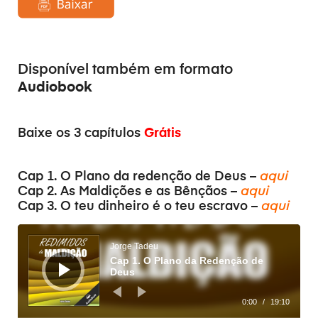
Disponível também em formato
Audiobook
Baixe os 3 capítulos
Grátis
Cap 1. O Plano da redenção de Deus –
aqui
Cap 2. As Maldições e as Bênçãos –
aqui
Cap 3. O teu dinheiro é o teu escravo –
aqui
Audiospeler
Jorge Tadeu
Cap 1. O Plano da Redenção de
Deus
0:00
/
19:10