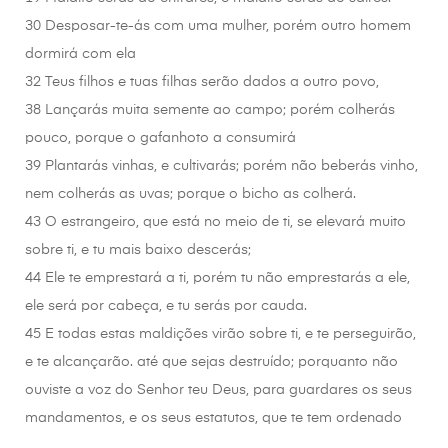
30 Desposar-te-ás com uma mulher, porém outro homem
dormirá com ela
32 Teus filhos e tuas filhas serão dados a outro povo,
38 Lançarás muita semente ao campo; porém colherás
pouco, porque o gafanhoto a consumirá
39 Plantarás vinhas, e cultivarás; porém não beberás vinho,
nem colherás as uvas; porque o bicho as colherá.
43 O estrangeiro, que está no meio de ti, se elevará muito
sobre ti, e tu mais baixo descerás;
44 Ele te emprestará a ti, porém tu não emprestarás a ele,
ele será por cabeça, e tu serás por cauda.
45 E todas estas maldições virão sobre ti, e te perseguirão,
e te alcançarão. até que sejas destruído; porquanto não
ouviste a voz do Senhor teu Deus, para guardares os seus
mandamentos, e os seus estatutos, que te tem ordenado