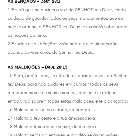
AS BÊNÇÃOS – Deut. 28:1
1 E será que, se ouvires a voz do SENHOR teu Deus, tendo
cuidado de guardar todos os seus mandamentos que eu
hoje te ordeno, o SENHOR teu Deus te exaltará sobre todas
as nações da terra.
2 E todas estas bênçãos virão sobre ti e te alcançarão,
quando ouvires a voz do Senhor teu Deus…
AS MALDIÇÕES – Deut. 28:15
15 Será, porém, que, se não deres ouvidos à voz do Senhor
teu Deus, para não cuidares em cumprir todos os seus
mandamentos e os seus estatutos, que hoje te ordeno,
então virão sobre ti todas estas maldições, e te alcançarão:
16 Maldito serás tu na cidade, no campo ….
17 Maldito o teu cesto e a tua amassadeira
18 Maldito o fruto do teu ventre, da tua terra …
19 Maldito serás ao entrares, e maldito serás ao saíres.