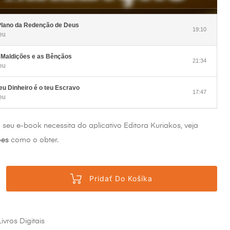
alebo
znížite
hlasitosť.
Plano da Redenção de Deus
19:10
eu
 Maldições e as Bênçãos
21:34
eu
eu Dinheiro é o teu Escravo
17:47
eu
o seu e-book necessita do aplicativo Editora Kuriakos, veja
ões
como o obter.
Pridať Do Košíka
Livros Digitais