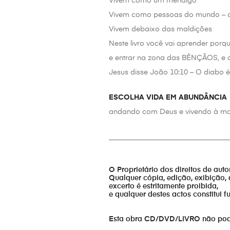
Vivem como um mendigo
Vivem como pessoas do mundo – c
Vivem debaixo das maldições
Neste livro você vai aprender por
e entrar na zona das BÊNÇÃOS, e c
Jesus disse João 10:10 – O diabo 
ESCOLHA VIDA EM ABUNDÂNCIA
andando com Deus e vivendo à ma
_________________________________
O Proprietário dos direitos de aut
Qualquer cópia, edição, exibição, 
excerto é estritamente proibida,
e qualquer destes actos constitui 
Esta obra CD/DVD/LIVRO não pode s