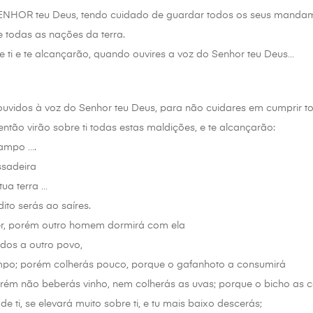
 SENHOR teu Deus, tendo cuidado de guardar todos os seus mandam
 todas as nações da terra.
e ti e te alcançarão, quando ouvires a voz do Senhor teu Deus…
 ouvidos à voz do Senhor teu Deus, para não cuidares em cumprir
 então virão sobre ti todas estas maldições, e te alcançarão:
campo ….
ssadeira
tua terra …
ito serás ao saíres.
r, porém outro homem dormirá com ela
ados a outro povo,
po; porém colherás pouco, porque o gafanhoto a consumirá
porém não beberás vinho, nem colherás as uvas; porque o bicho as c
e ti, se elevará muito sobre ti, e tu mais baixo descerás;