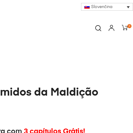
Slovenčina
0
midos da Maldição
ra com
3 capítulos Grátis!