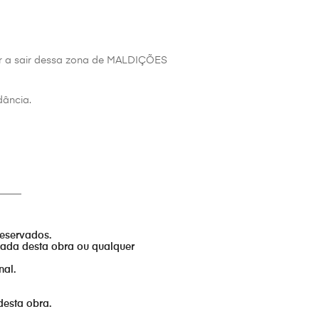
er a sair dessa zona de MALDIÇÕES
dância.
_____
reservados.
izada desta obra ou qualquer
nal.
desta obra.