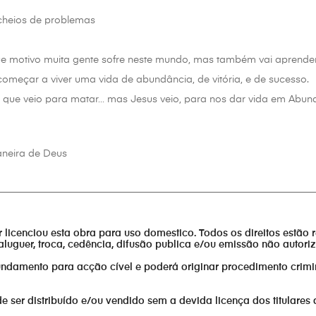
heios de problemas
que motivo muita gente sofre neste mundo, mas também vai aprend
omeçar a viver uma vida de abundância, de vitória, e de sucesso.
é que veio para matar… mas Jesus veio, para nos dar vida em Abun
neira de Deus
________________________________________________________________
or licenciou esta obra para uso domestico. Todos os direitos estão 
aluguer, troca, cedência, difusão publica e/ou emissão não autor
fundamento para acção cível e poderá originar procedimento crimi
er distribuído e/ou vendido sem a devida licença dos titulares 