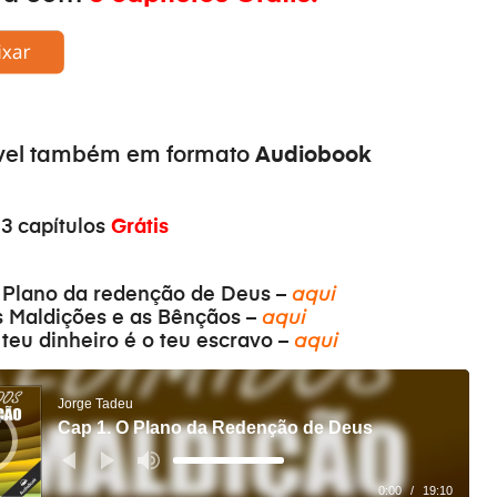
Audiobook
vel também em formato
 3 capítulos
Grátis
 Plano da redenção de Deus –
aqui
s Maldições e as Bênçãos –
aqui
 teu dinheiro é o teu escravo –
aqui
Jorge Tadeu
Cap 1. O Plano da Redenção de Deus
Pomocou
šípok
hore/dole
0:00
/
19:10
zvýšite