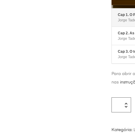
Cap 1. O 
Jorge Tad
Cap 2. As
Jorge Tad
Cap 3. O t
Jorge Tad
Para abrir 
nas
instruç
Kategória: