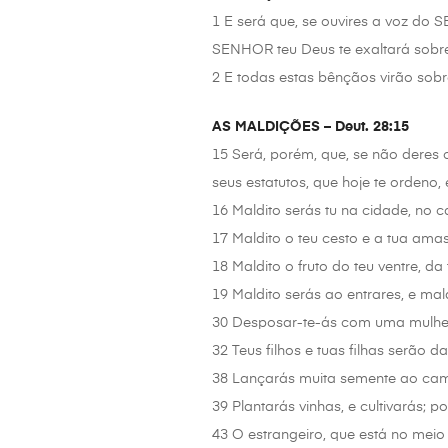
1 E será que, se ouvires a voz do
SENHOR teu Deus te exaltará sobre
2 E todas estas bênçãos virão sobr
AS MALDIÇÕES – Deut. 28:15
15 Será, porém, que, se não deres
seus estatutos, que hoje te ordeno,
16 Maldito serás tu na cidade, no 
17 Maldito o teu cesto e a tua ama
18 Maldito o fruto do teu ventre, da 
19 Maldito serás ao entrares, e mald
30 Desposar-te-ás com uma mulhe
32 Teus filhos e tuas filhas serão d
38 Lançarás muita semente ao cam
39 Plantarás vinhas, e cultivarás; 
43 O estrangeiro, que está no meio d