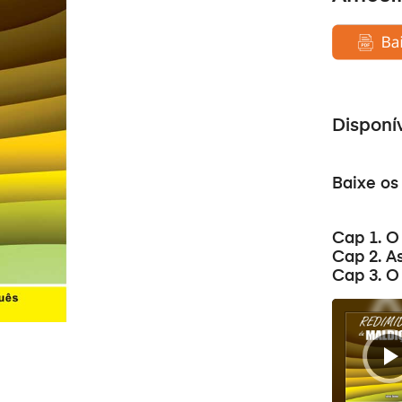
Disponí
Baixe os
Cap 1. O
Cap 2. A
Cap 3. O
Audio
prehrávač