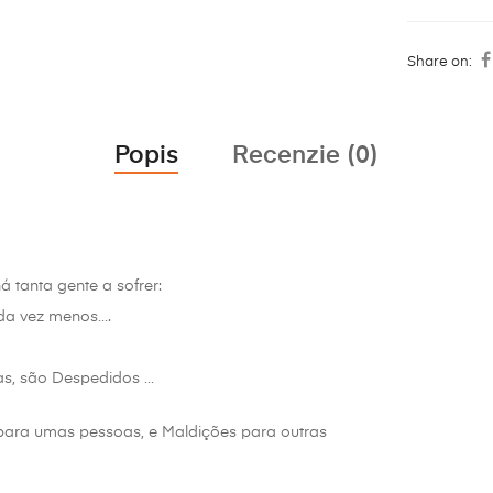
Share on:
Popis
Recenzie (0)
á tanta gente a sofrer:
da vez menos….
as, são Despedidos …
 para umas pessoas, e Maldições para outras