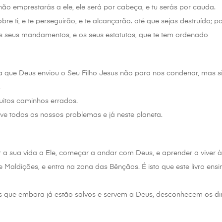
 não emprestarás a ele, ele será por cabeça, e tu serás por cauda.
bre ti, e te perseguirão, e te alcançarão. até que sejas destruído; 
s seus mandamentos, e os seus estatutos, que te tem ordenado
ue Deus enviou o Seu Filho Jesus não para nos condenar, mas sim p
.
itos caminhos errados.
 todos os nossos problemas e já neste planeta.
 a sua vida a Ele, começar a andar com Deus, e aprender a viver 
Maldições, e entra na zona das Bênçãos. É isto que este livro ens
 que embora já estão salvos e servem a Deus, desconhecem os dire