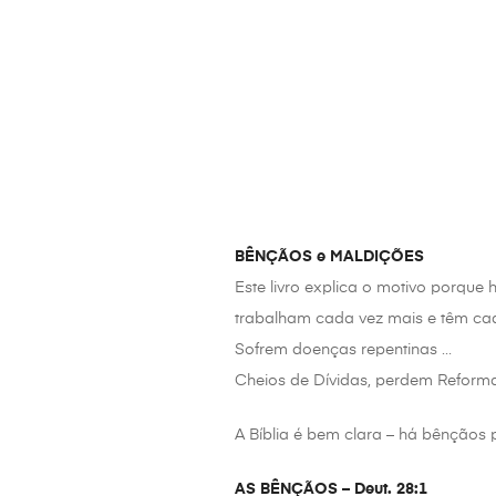
BÊNÇÃOS e MALDIÇÕES
Este livro explica o motivo porque h
trabalham cada vez mais e têm ca
Sofrem doenças repentinas …
Cheios de Dívidas, perdem Reform
A Bíblia é bem clara – há bênçãos
AS BÊNÇÃOS – Deut. 28:1