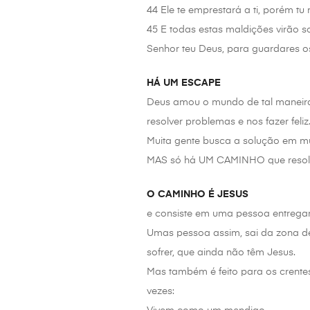
44 Ele te emprestará a ti, porém tu
45 E todas estas maldições virão so
Senhor teu Deus, para guardares o
HÁ UM ESCAPE
Deus amou o mundo de tal maneira q
resolver problemas e nos fazer feliz
Muita gente busca a solução em mu
MAS só há UM CAMINHO que resolve
O CAMINHO É JESUS
e consiste em uma pessoa entregar
Umas pessoa assim, sai da zona de 
sofrer, que ainda não têm Jesus.
Mas também é feito para os crentes
vezes: