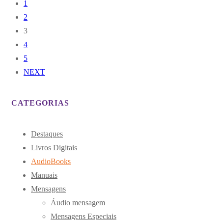
1
2
3
4
5
NEXT
CATEGORIAS
Destaques
Livros Digitais
AudioBooks
Manuais
Mensagens
Áudio mensagem
Mensagens Especiais