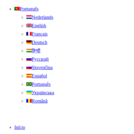
Português
Nederlands
English
Français
Deutsch
हिन्दी
Русский
Slovenčina
Español
Português
Українська
Română
Início