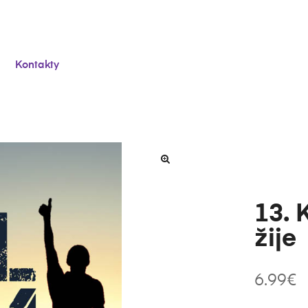
Kontakty
13. 
žije
6.99
€