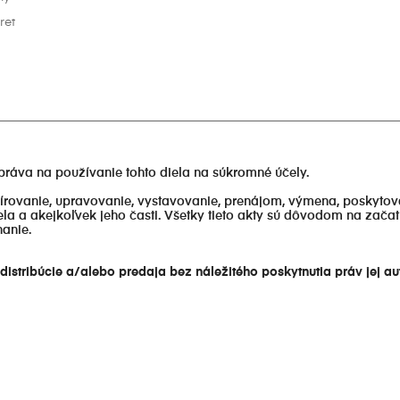
ret
________________________________________________________________
práva na používanie tohto diela na súkromné účely.
rovanie, upravovanie, vystavovanie, prenájom, výmena, poskytovan
iela a akejkoľvek jeho časti. Všetky tieto akty sú dôvodom na zač
anie.
istribúcie a/alebo predaja bez náležitého poskytnutia práv jej au