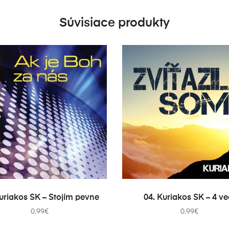
Súvisiace produkty
PRIDAŤ DO KOŠÍKA
PRIDAŤ DO KOŠÍKA
Kuriakos SK – Stojím pevne
04. Kuriakos SK – 4 ve
0.99
€
0.99
€