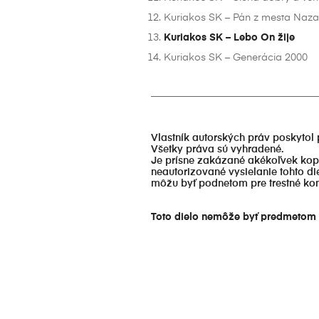
Kuriakos SK – Pán z mesta Naza
Kuriakos SK – Lebo On žije
Kuriakos SK – Generácia 2000
_________________________________
Vlastník autorských práv poskytol 
Všetky práva sú vyhradené.
Je prísne zakázané akékoľvek kopí
neautorizované vysielanie tohto d
môžu byť podnetom pre trestné kon
Toto dielo nemôže byť predmetom d