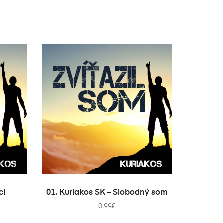
PRIDAŤ DO KOŠÍKA
ci
01. Kuriakos SK – Slobodný som
0.99
€