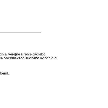
_________________________
ie, verejné šírenie a/alebo
atie občianskeho súdneho konania a
tormi.