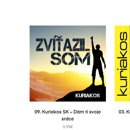
PRIDAŤ DO KOŠÍKA
09. Kuriakos SK – Dám ti svoje
03. 
srdce
0.99
€