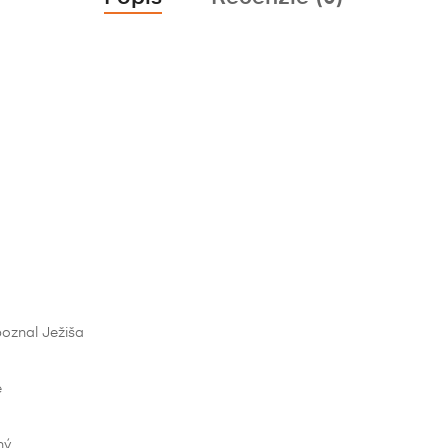
oznal Ježiša
e
ný