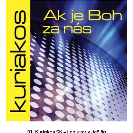
PRIDAŤ DO KOŠÍKA
01. Kuriakos SK – Len uver v Ježiša