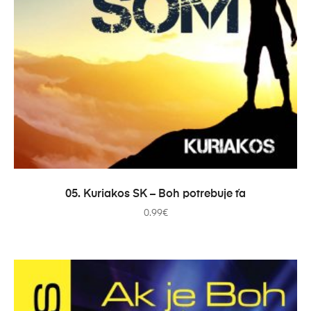
PRIDAŤ DO KOŠÍKA
05. Kuriakos SK – Boh potrebuje ťa
0.99
€