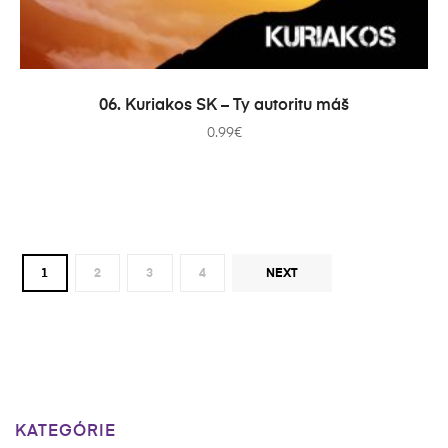
PRIDAŤ DO KOŠÍKA
06. Kuriakos SK – Ty autoritu máš
0.99
€
1
2
3
4
NEXT
KATEGÓRIE