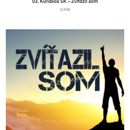
03. Kuriakos SK – Zvíťazil som
0.99
€