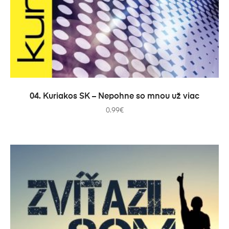
PRIDAŤ DO KOŠÍKA
04. Kuriakos SK – Nepohne so mnou už viac
0.99
€