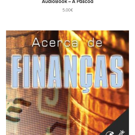
AudioBook – A Páscoa
5.00
€