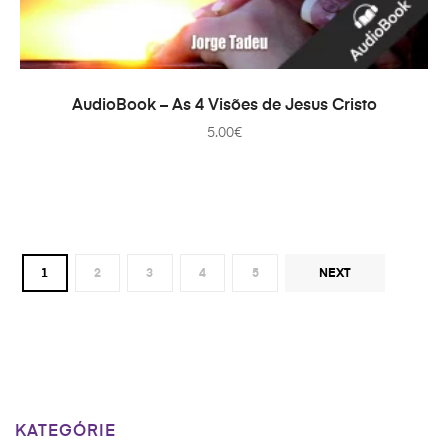
PRIDAŤ DO KOŠÍKA
AudioBook – As 4 Visões de Jesus Cristo
5.00
€
1
2
3
4
5
NEXT
KATEGÓRIE