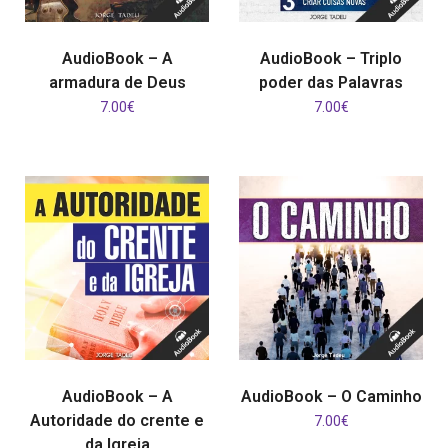
ADICIONAR
ADICIONAR
AudioBook – A
AudioBook – Triplo
armadura de Deus
poder das Palavras
7.00
€
7.00
€
ADICIONAR
ADICIONAR
AudioBook – A
AudioBook – O Caminho
Autoridade do crente e
7.00
€
da Igreja