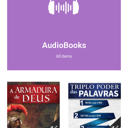
AudioBooks
60 items