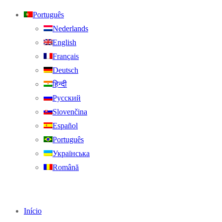
Português
Nederlands
English
Français
Deutsch
हिन्दी
Русский
Slovenčina
Español
Português
Українська
Română
Início