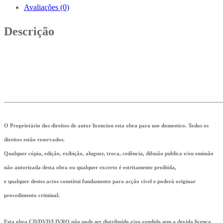
Avaliações (0)
Descrição
_______________________________________________________
O Proprietário dos direitos de autor licenciou esta obra para uso domestico. Todos os
direitos estão reservados.
Qualquer cópia, edição, exibição, aluguer, troca, cedência, difusão publica e/ou emissão
não autorizada desta obra ou qualquer excerto é estritamente proibida,
e qualquer destes actos constitui fundamento para acção cível e poderá originar
procedimento criminal.
Esta obra CD/DVD/LIVRO não pode ser distribuído e/ou vendido sem a devida licença